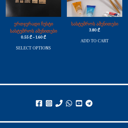
The
options
may
be
ერთჯერადი ჩუსტი
სასტუმროს ამენითები
chosen
3.80
₾
სასტუმროს ამენითები
on
0.55
₾
–
1.60
₾
ADD TO CART
the
SELECT OPTIONS
product
page