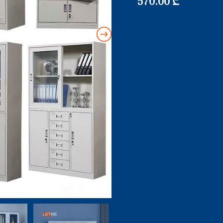
570.00
₾