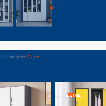
ოფისე მეტალის
კარადა